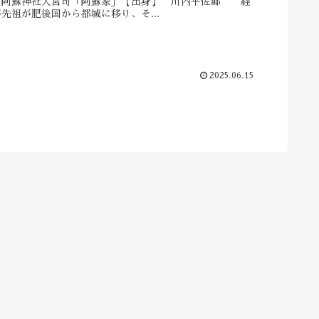
国阿蘇神社大宮司「阿蘇家」【出身】 川内平佐郷 経
先祖が肥後国から都城に移り、そ...
2025.06.15