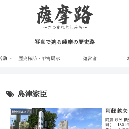
写真で辿る薩摩の歴史路
活動
歴史探訪・甲冑展示
運営者
島津家臣
阿蘇 鉄矢
歴史関連スポット
阿蘇 鉄矢 
誕】 180