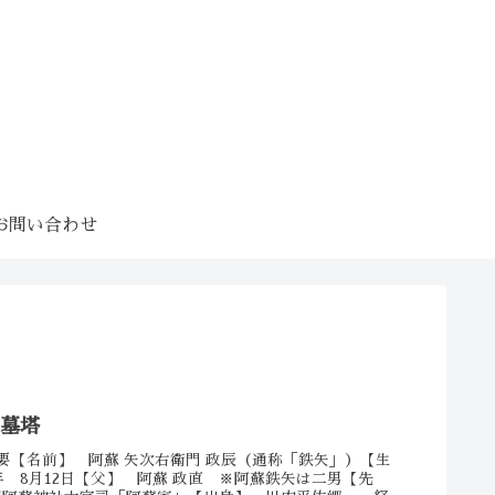
お問い合わせ
 墓塔
概要【名前】 阿蘇 矢次右衛門 政辰（通称「鉄矢」）【生
1年 8月12日【父】 阿蘇 政直 ※阿蘇鉄矢は二男【先