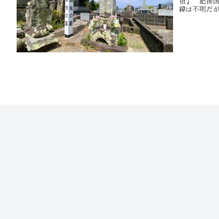
祖】 肥後
緯は不明だが