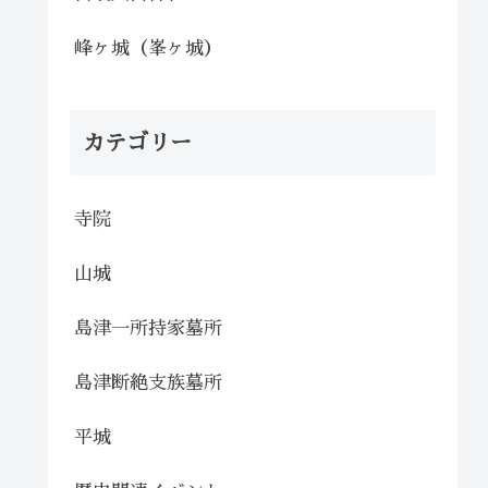
峰ヶ城（峯ヶ城）
カテゴリー
寺院
山城
島津一所持家墓所
島津断絶支族墓所
平城