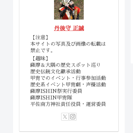
丹後守 正誠
【注意】
本サイトの写真及び画像の転載は
禁止です。
【趣味】
薩摩＆大隅の歴史スポット巡り
歴史伝統文化継承活動
甲冑でのイベント・行事参加活動
歴史系イベント甲冑劇・声優活動
薩摩ISHIN祭実行委員
薩摩ISHIN甲冑隊
平佐南方神社責任役員・運営委員