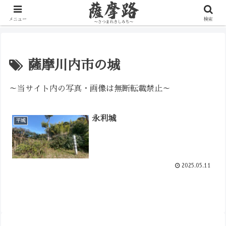
写真で辿る薩摩の歴史路
メニュー
検索
薩摩川内市の城
～当サイト内の写真・画像は無断転載禁止～
永利城
平城
2025.05.11