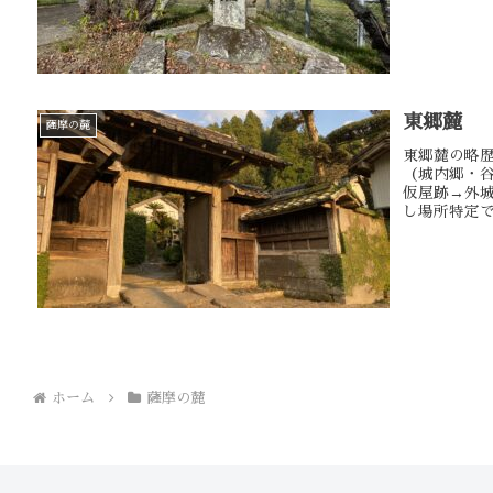
東郷麓
薩摩の麓
東郷麓の略
（城内郷・
仮屋跡→外
し場所特定で
ホーム
薩摩の麓