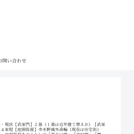
お問い合わせ
略・現状【武家門】２基（１基は近年建て替えか）【武家
・４家程【地頭仮屋】串木野城外曲輪（現在は住宅街）