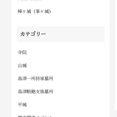
峰ヶ城（峯ヶ城）
カテゴリー
寺院
山城
島津一所持家墓所
島津断絶支族墓所
平城