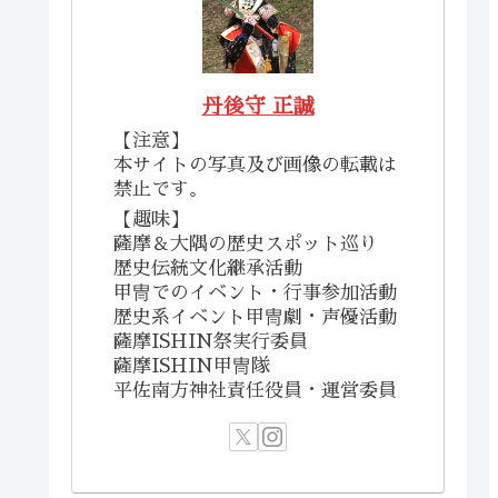
丹後守 正誠
【注意】
本サイトの写真及び画像の転載は
禁止です。
【趣味】
薩摩＆大隅の歴史スポット巡り
歴史伝統文化継承活動
甲冑でのイベント・行事参加活動
歴史系イベント甲冑劇・声優活動
薩摩ISHIN祭実行委員
薩摩ISHIN甲冑隊
平佐南方神社責任役員・運営委員