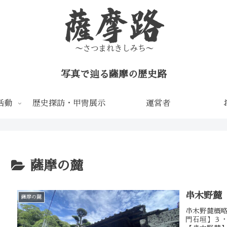
写真で辿る薩摩の歴史路
活動
歴史探訪・甲冑展示
運営者
薩摩の麓
串木野麓
薩摩の麓
串木野麓概
門石垣】３