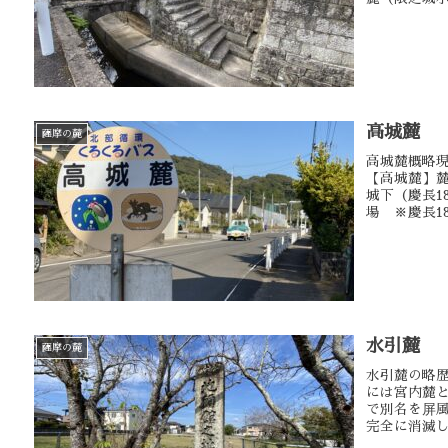
高城麓
薩摩の麓
高城麓概略
【高城麓】
城下（慶長1
場 ※慶長1
水引麓
薩摩の麓
水引麓の略
には宮内麓
で別名を屏
完全に消滅し