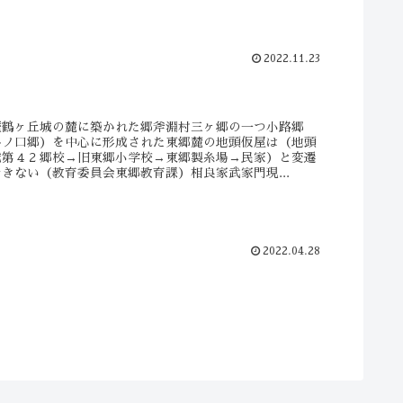
2022.11.23
歴鶴ヶ丘城の麓に築かれた郷斧淵村三ヶ郷の一つ小路郷
谷ノ口郷）を中心に形成された東郷麓の地頭仮屋は（地頭
城第４２郷校→旧東郷小学校→東郷製糸場→民家）と変遷
きない（教育委員会東郷教育課）相良家武家門現...
2022.04.28