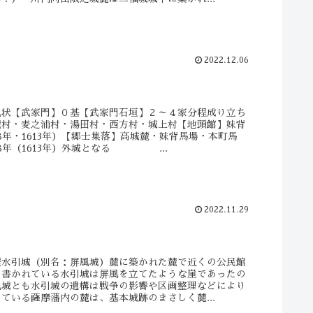
2022.12.06
現状【武家門】０基【武家門石垣】２～４家分程成り立ち
麓村・麦之浦村・湯田村・西方村・城上村【地頭館】妹背
8年・1613年）【郷士集落】高城麓・妹背馬場・本町馬
8年（1613年）外城となる ...
2022.11.29
歴水引城（別名：屏風城）麓に築かれた麓で近くの公民館
と書かれている水引城は屏風を立てたような崖であったの
風城とも水引城の遺構は戦争の影響や区画整理などにより
ている薩摩藩内の麓は、基本城跡のまさしく麓...