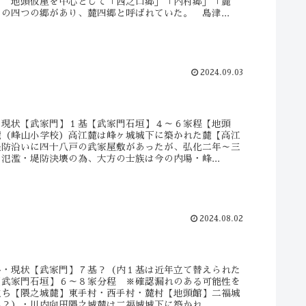
】 地頭仮屋を中心として「西之口郷」「内村郷」「麓
の四つの郷があり、麓四郷と呼ばれていた。 島津...
2024.09.03
・現状【武家門】１基【武家門石垣】４～６家程【地頭
麓（峰山小学校）高江麓は峰ヶ城城下に築かれた麓【高江
堤防沿いに四十八戸の武家屋敷があったが、弘化二年～三
氾濫・堤防決壊の為、大方の士族は今の内場・峰...
2024.08.02
略・現状【武家門】７基？（内１基は近年立て替えられた
【武家門石垣】６～８家分程 ※確認漏れのある可能性を
立ち【隈之城麓】東手村・西手村・麓村【地頭館】二福城
？）・川内向田隈之城麓は二福城城下に築かれ...