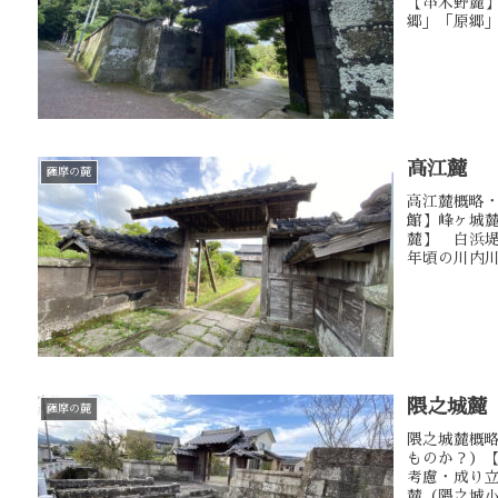
【串木野麓
郷」「原郷」
高江麓
薩摩の麓
高江麓概略
館】峰ヶ城
麓】 白浜
年頃の川内川
隈之城麓
薩摩の麓
隈之城麓概
ものか？）
考慮・成り
麓（隈之城小