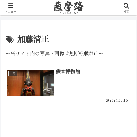
写真で辿る薩摩の歴史路
メニュー
検索
加藤清正
～当サイト内の写真・画像は無断転載禁止～
熊本博物館
甲冑
2024.03.16