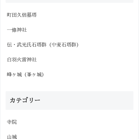
町田久倍墓塔
一條神社
伝・武光氏石塔群（中麦石塔群）
白羽火雷神社
峰ヶ城（峯ヶ城）
カテゴリー
寺院
山城