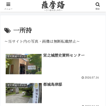
写真で辿る薩摩の歴史路
メニュー
検索
一所持
～当サイト内の写真・画像は無断転載禁止～
宮之城歴史資料センター
歴史関連スポット
2024.07.16
都城島津邸
歴史関連スポット