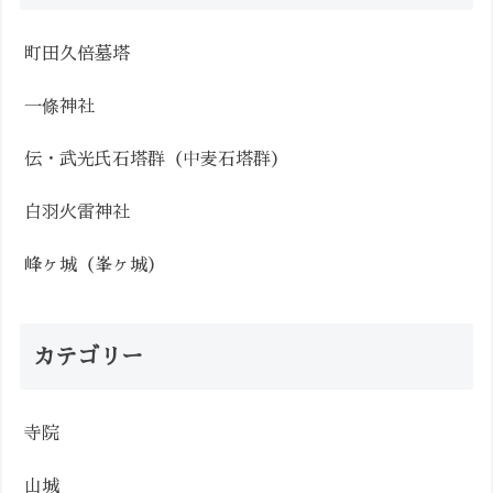
町田久倍墓塔
一條神社
伝・武光氏石塔群（中麦石塔群）
白羽火雷神社
峰ヶ城（峯ヶ城）
カテゴリー
寺院
山城