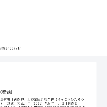
お問い合わせ
（都城）
兼喜神社【御祭神】北郷常陸介相久神（ほんごうひたちの
）【創建】天正九年（1581）八月二十九日【例祭日】十