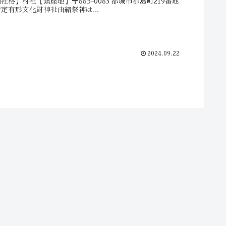
社格】村社【鎮座地】〒885-0083 都城市都島町219番地
定有形文化財神社由緒祭神は...
2024.09.22