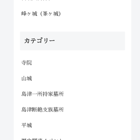
峰ヶ城（峯ヶ城）
カテゴリー
寺院
山城
島津一所持家墓所
島津断絶支族墓所
平城