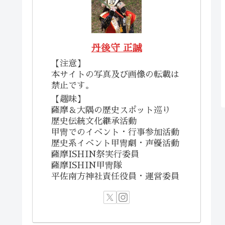
丹後守 正誠
【注意】
本サイトの写真及び画像の転載は
禁止です。
【趣味】
薩摩＆大隅の歴史スポット巡り
歴史伝統文化継承活動
甲冑でのイベント・行事参加活動
歴史系イベント甲冑劇・声優活動
薩摩ISHIN祭実行委員
薩摩ISHIN甲冑隊
平佐南方神社責任役員・運営委員