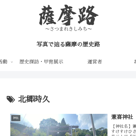
写真で辿る薩摩の歴史路
活動
歴史探訪・甲冑展示
運営者
北郷時久
兼喜神社
神社
【神社名】
すけすけひさ