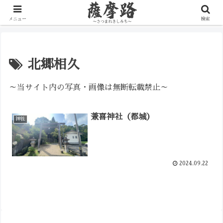
写真で辿る薩摩の歴史路
メニュー
検索
北郷相久
～当サイト内の写真・画像は無断転載禁止～
兼喜神社（都城）
神社
2024.09.22