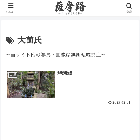
写真で辿る薩摩の歴史路
メニュー
検索
大前氏
～当サイト内の写真・画像は無断転載禁止～
斧渕城
山城
2023.02.11