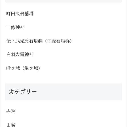
町田久倍墓塔
一條神社
伝・武光氏石塔群（中麦石塔群）
白羽火雷神社
峰ヶ城（峯ヶ城）
カテゴリー
寺院
山城