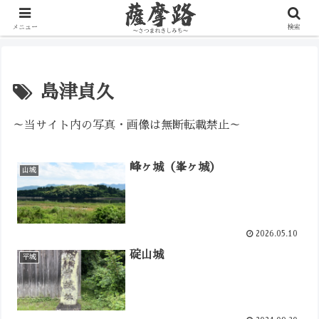
写真で辿る薩摩の歴史路
メニュー
検索
島津貞久
～当サイト内の写真・画像は無断転載禁止～
峰ヶ城（峯ヶ城）
山城
2026.05.10
碇山城
平城