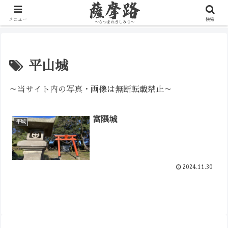
写真で辿る薩摩の歴史路
メニュー
検索
平山城
～当サイト内の写真・画像は無断転載禁止～
富隈城
平城
2024.11.30