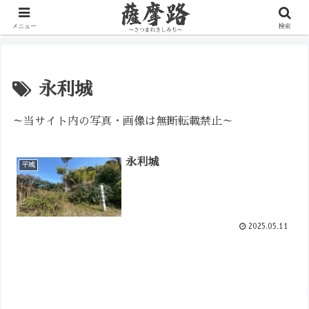
写真で辿る薩摩の歴史路
メニュー
検索
永利城
～当サイト内の写真・画像は無断転載禁止～
永利城
平城
2025.05.11