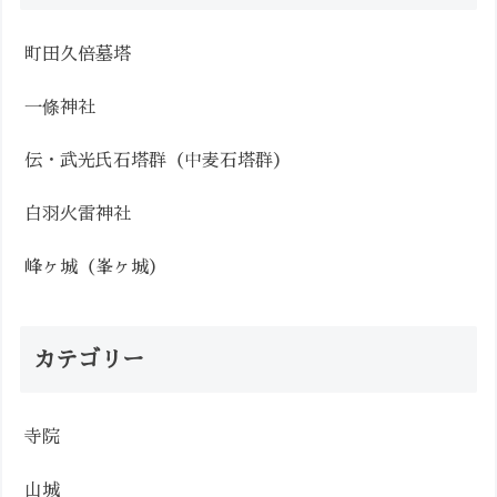
町田久倍墓塔
一條神社
伝・武光氏石塔群（中麦石塔群）
白羽火雷神社
峰ヶ城（峯ヶ城）
カテゴリー
寺院
山城