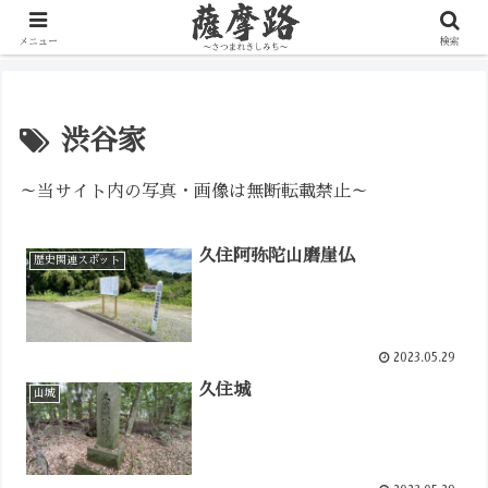
写真で辿る薩摩の歴史路
メニュー
検索
渋谷家
～当サイト内の写真・画像は無断転載禁止～
久住阿弥陀山磨崖仏
歴史関連スポット
2023.05.29
久住城
山城