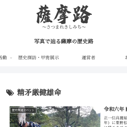
写真で辿る薩摩の歴史路
活動
歴史探訪・甲冑展示
運営者
精矛厳健雄命
令和六年 
歴史関連イベント
正一位高麗稲
年）に栗野松