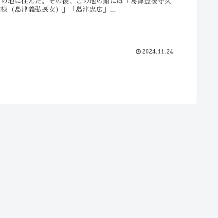
この地に住んだ。その後、この地の館には「島津豊後守久
様（島津義弘長女）」「島津忠広」...
2024.11.24