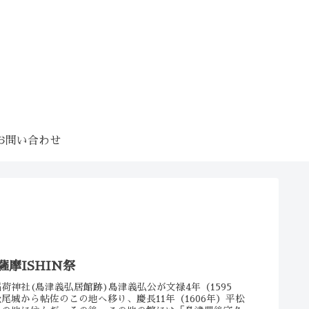
お問い合わせ
薩摩ISHIN祭
荷神社(島津義弘居館跡)島津義弘公が文禄4年（1595
尾城から帖佐のこの地へ移り、慶長11年（1606年）平松