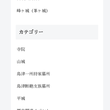
峰ヶ城（峯ヶ城）
カテゴリー
寺院
山城
島津一所持家墓所
島津断絶支族墓所
平城