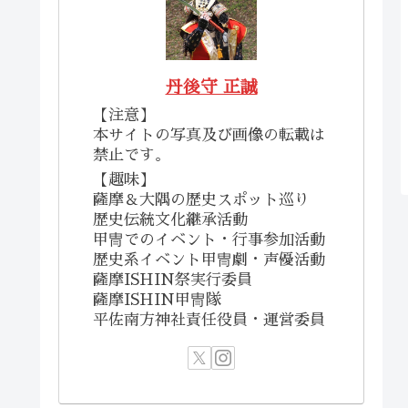
丹後守 正誠
【注意】
本サイトの写真及び画像の転載は
禁止です。
【趣味】
薩摩＆大隅の歴史スポット巡り
歴史伝統文化継承活動
甲冑でのイベント・行事参加活動
歴史系イベント甲冑劇・声優活動
薩摩ISHIN祭実行委員
薩摩ISHIN甲冑隊
平佐南方神社責任役員・運営委員