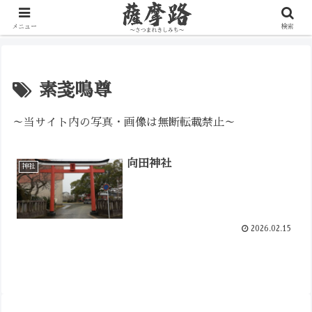
写真で辿る薩摩の歴史路
メニュー
検索
素戔鳴尊
～当サイト内の写真・画像は無断転載禁止～
向田神社
神社
2026.02.15