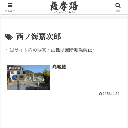
写真で辿る薩摩の歴史路
メニュー
検索
西ノ海嘉次郎
～当サイト内の写真・画像は無断転載禁止～
高城麓
薩摩の麓
2022.11.29