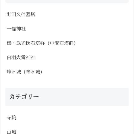
町田久倍墓塔
一條神社
伝・武光氏石塔群（中麦石塔群）
白羽火雷神社
峰ヶ城（峯ヶ城）
カテゴリー
寺院
山城