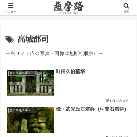
写真で辿る薩摩の歴史路
メニュー
検索
高城郡司
～当サイト内の写真・画像は無断転載禁止～
町田久倍墓塔
歴史関連スポット
2026.07.26
伝・武光氏石塔群（中麦石塔群）
歴史関連スポット