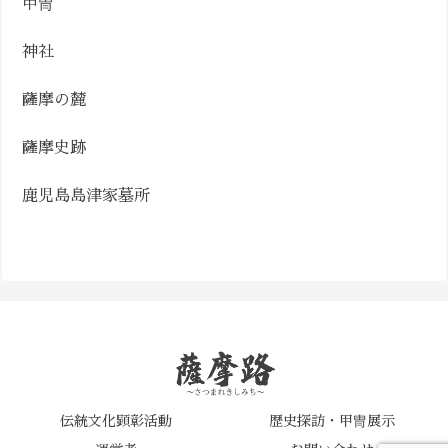
甲冑
神社
薩摩の麓
薩摩史跡
鹿児島島津家墓所
伝統文化顕彰活動
歴史探訪・甲冑展示