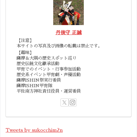
丹後守 正誠
【注意】
本サイトの写真及び画像の転載は禁止です。
【趣味】
薩摩＆大隅の歴史スポット巡り
歴史伝統文化継承活動
甲冑でのイベント・行事参加活動
歴史系イベント甲冑劇・声優活動
薩摩ISHIN祭実行委員
薩摩ISHIN甲冑隊
平佐南方神社責任役員・運営委員
Tweets by sukocchim2n