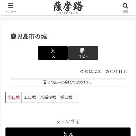
写真で辿る薩摩の歴史路
メニュー
検索
鹿児島市の城
X
コピー
2022.12.01
2024.11.30
この記事は
約1分
で読めます。
谷山城
上山城
東福寺城
郡山城
シェアする
X