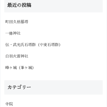
最近の投稿
町田久倍墓塔
一條神社
伝・武光氏石塔群（中麦石塔群）
白羽火雷神社
峰ヶ城（峯ヶ城）
カテゴリー
寺院