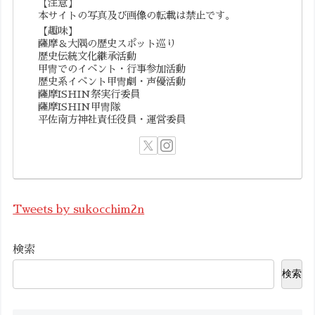
【注意】
本サイトの写真及び画像の転載は禁止です。
【趣味】
薩摩＆大隅の歴史スポット巡り
歴史伝統文化継承活動
甲冑でのイベント・行事参加活動
歴史系イベント甲冑劇・声優活動
薩摩ISHIN祭実行委員
薩摩ISHIN甲冑隊
平佐南方神社責任役員・運営委員
Tweets by sukocchim2n
検索
検索