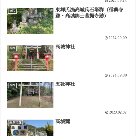
2025.09.14
東郷氏流高城氏石塔群（信興寺
寺院
跡・高城郷士菩提寺跡）
2024.09.09
高城神社
神社
2024.09.08
五社神社
神社
2023.02.07
高城麓
薩摩の麓