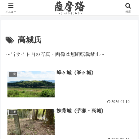
写真で辿る薩摩の歴史路
メニュー
検索
高城氏
～当サイト内の写真・画像は無断転載禁止～
峰ヶ城（峯ヶ城）
山城
2026.05.10
妹背城（芋瀬・高城）
山城